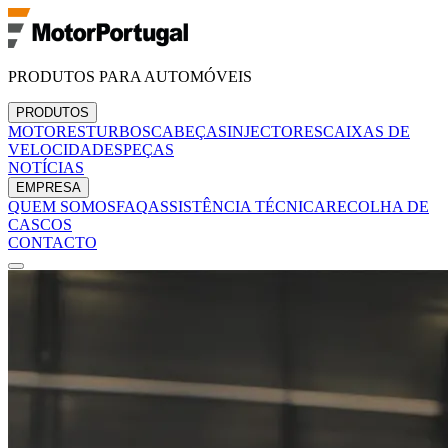
PRODUTOS PARA AUTOMÓVEIS
PRODUTOS
MOTORES
TURBOS
CABEÇAS
INJECTORES
CAIXAS DE
VELOCIDADES
PEÇAS
NOTÍCIAS
EMPRESA
QUEM SOMOS
FAQ
ASSISTÊNCIA TÉCNICA
RECOLHA DE
CASCOS
CONTACTO