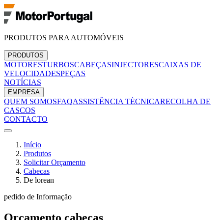
PRODUTOS PARA AUTOMÓVEIS
PRODUTOS
MOTORES
TURBOS
CABEÇAS
INJECTORES
CAIXAS DE
VELOCIDADES
PEÇAS
NOTÍCIAS
EMPRESA
QUEM SOMOS
FAQ
ASSISTÊNCIA TÉCNICA
RECOLHA DE
CASCOS
CONTACTO
Início
Produtos
Solicitar Orçamento
Cabecas
De lorean
pedido de Informação
Orçamento
cabecas