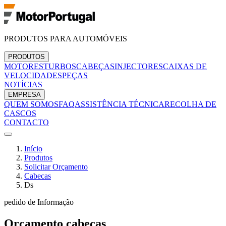
PRODUTOS PARA AUTOMÓVEIS
PRODUTOS
MOTORES
TURBOS
CABEÇAS
INJECTORES
CAIXAS DE
VELOCIDADES
PEÇAS
NOTÍCIAS
EMPRESA
QUEM SOMOS
FAQ
ASSISTÊNCIA TÉCNICA
RECOLHA DE
CASCOS
CONTACTO
Início
Produtos
Solicitar Orçamento
Cabecas
Ds
pedido de Informação
Orçamento
cabecas