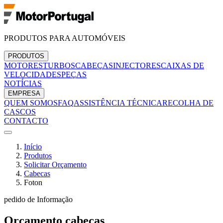
PRODUTOS PARA AUTOMÓVEIS
PRODUTOS
MOTORES
TURBOS
CABEÇAS
INJECTORES
CAIXAS DE
VELOCIDADES
PEÇAS
NOTÍCIAS
EMPRESA
QUEM SOMOS
FAQ
ASSISTÊNCIA TÉCNICA
RECOLHA DE
CASCOS
CONTACTO
Início
Produtos
Solicitar Orçamento
Cabecas
Foton
pedido de Informação
Orçamento
cabecas