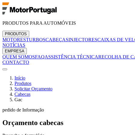
PRODUTOS PARA AUTOMÓVEIS
PRODUTOS
MOTORES
TURBOS
CABEÇAS
INJECTORES
CAIXAS DE VE
NOTÍCIAS
EMPRESA
QUEM SOMOS
FAQ
ASSISTÊNCIA TÉCNICA
RECOLHA DE C
CONTACTO
Início
Produtos
Solicitar Orçamento
Cabecas
Gac
pedido de Informação
Orçamento
cabecas