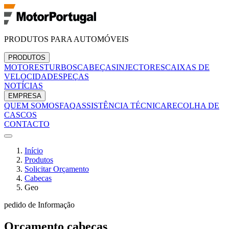
PRODUTOS PARA AUTOMÓVEIS
PRODUTOS
MOTORES
TURBOS
CABEÇAS
INJECTORES
CAIXAS DE
VELOCIDADES
PEÇAS
NOTÍCIAS
EMPRESA
QUEM SOMOS
FAQ
ASSISTÊNCIA TÉCNICA
RECOLHA DE
CASCOS
CONTACTO
Início
Produtos
Solicitar Orçamento
Cabecas
Geo
pedido de Informação
Orçamento
cabecas