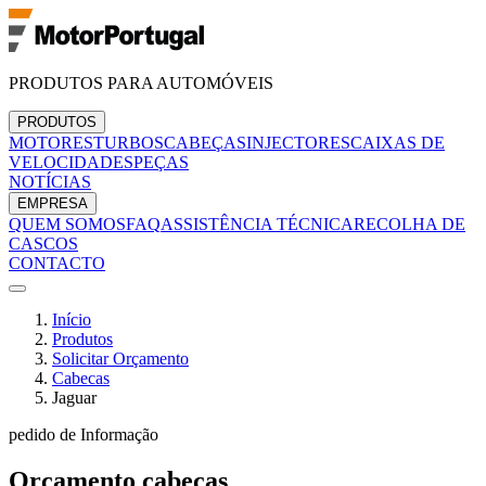
PRODUTOS PARA AUTOMÓVEIS
PRODUTOS
MOTORES
TURBOS
CABEÇAS
INJECTORES
CAIXAS DE
VELOCIDADES
PEÇAS
NOTÍCIAS
EMPRESA
QUEM SOMOS
FAQ
ASSISTÊNCIA TÉCNICA
RECOLHA DE
CASCOS
CONTACTO
Início
Produtos
Solicitar Orçamento
Cabecas
Jaguar
pedido de Informação
Orçamento
cabecas