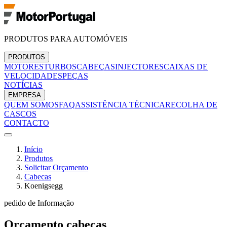
PRODUTOS PARA AUTOMÓVEIS
PRODUTOS
MOTORES
TURBOS
CABEÇAS
INJECTORES
CAIXAS DE
VELOCIDADES
PEÇAS
NOTÍCIAS
EMPRESA
QUEM SOMOS
FAQ
ASSISTÊNCIA TÉCNICA
RECOLHA DE
CASCOS
CONTACTO
Início
Produtos
Solicitar Orçamento
Cabecas
Koenigsegg
pedido de Informação
Orçamento
cabecas