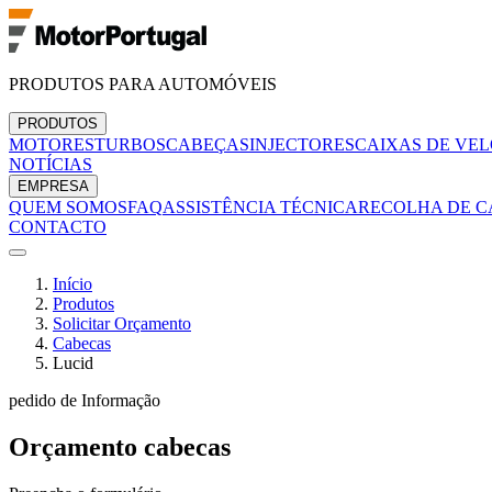
PRODUTOS PARA AUTOMÓVEIS
PRODUTOS
MOTORES
TURBOS
CABEÇAS
INJECTORES
CAIXAS DE VE
NOTÍCIAS
EMPRESA
QUEM SOMOS
FAQ
ASSISTÊNCIA TÉCNICA
RECOLHA DE C
CONTACTO
Início
Produtos
Solicitar Orçamento
Cabecas
Lucid
pedido de Informação
Orçamento
cabecas