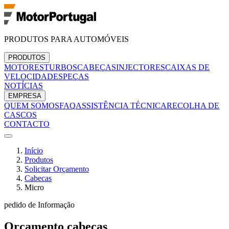
PRODUTOS PARA AUTOMÓVEIS
PRODUTOS
MOTORES
TURBOS
CABEÇAS
INJECTORES
CAIXAS DE
VELOCIDADES
PEÇAS
NOTÍCIAS
EMPRESA
QUEM SOMOS
FAQ
ASSISTÊNCIA TÉCNICA
RECOLHA DE
CASCOS
CONTACTO
Início
Produtos
Solicitar Orçamento
Cabecas
Micro
pedido de Informação
Orçamento
cabecas