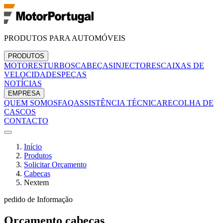
PRODUTOS PARA AUTOMÓVEIS
PRODUTOS
MOTORES
TURBOS
CABEÇAS
INJECTORES
CAIXAS DE
VELOCIDADES
PEÇAS
NOTÍCIAS
EMPRESA
QUEM SOMOS
FAQ
ASSISTÊNCIA TÉCNICA
RECOLHA DE
CASCOS
CONTACTO
Início
Produtos
Solicitar Orçamento
Cabecas
Nextem
pedido de Informação
Orçamento
cabecas