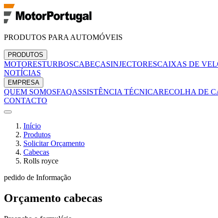
PRODUTOS PARA AUTOMÓVEIS
PRODUTOS
MOTORES
TURBOS
CABEÇAS
INJECTORES
CAIXAS DE VE
NOTÍCIAS
EMPRESA
QUEM SOMOS
FAQ
ASSISTÊNCIA TÉCNICA
RECOLHA DE C
CONTACTO
Início
Produtos
Solicitar Orçamento
Cabecas
Rolls royce
pedido de Informação
Orçamento
cabecas