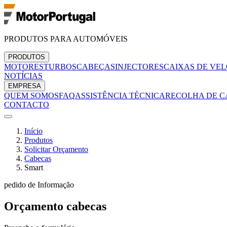
PRODUTOS PARA AUTOMÓVEIS
PRODUTOS
MOTORES
TURBOS
CABEÇAS
INJECTORES
CAIXAS DE VE
NOTÍCIAS
EMPRESA
QUEM SOMOS
FAQ
ASSISTÊNCIA TÉCNICA
RECOLHA DE C
CONTACTO
Início
Produtos
Solicitar Orçamento
Cabecas
Smart
pedido de Informação
Orçamento
cabecas