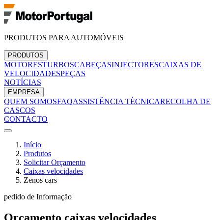
PRODUTOS PARA AUTOMÓVEIS
PRODUTOS
MOTORES
TURBOS
CABEÇAS
INJECTORES
CAIXAS DE
VELOCIDADES
PEÇAS
NOTÍCIAS
EMPRESA
QUEM SOMOS
FAQ
ASSISTÊNCIA TÉCNICA
RECOLHA DE
CASCOS
CONTACTO
Início
Produtos
Solicitar Orçamento
Caixas velocidades
Zenos cars
pedido de Informação
Orçamento
caixas velocidades