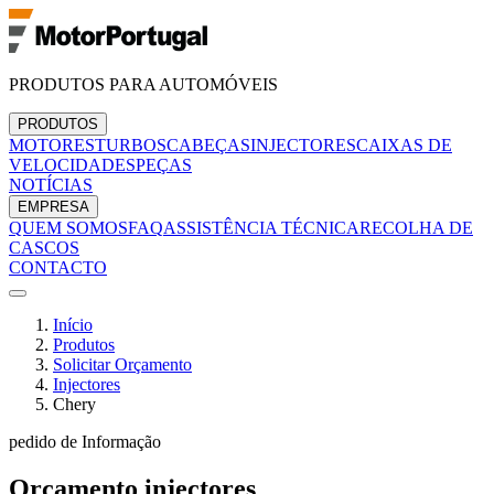
PRODUTOS PARA AUTOMÓVEIS
PRODUTOS
MOTORES
TURBOS
CABEÇAS
INJECTORES
CAIXAS DE
VELOCIDADES
PEÇAS
NOTÍCIAS
EMPRESA
QUEM SOMOS
FAQ
ASSISTÊNCIA TÉCNICA
RECOLHA DE
CASCOS
CONTACTO
Início
Produtos
Solicitar Orçamento
Injectores
Chery
pedido de Informação
Orçamento
injectores