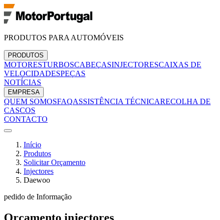
PRODUTOS PARA AUTOMÓVEIS
PRODUTOS
MOTORES
TURBOS
CABEÇAS
INJECTORES
CAIXAS DE
VELOCIDADES
PEÇAS
NOTÍCIAS
EMPRESA
QUEM SOMOS
FAQ
ASSISTÊNCIA TÉCNICA
RECOLHA DE
CASCOS
CONTACTO
Início
Produtos
Solicitar Orçamento
Injectores
Daewoo
pedido de Informação
Orçamento
injectores