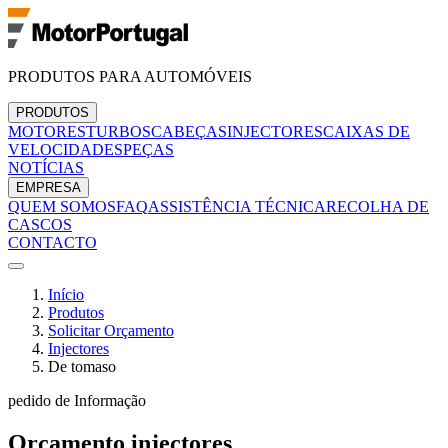
PRODUTOS PARA AUTOMÓVEIS
PRODUTOS
MOTORES
TURBOS
CABEÇAS
INJECTORES
CAIXAS DE
VELOCIDADES
PEÇAS
NOTÍCIAS
EMPRESA
QUEM SOMOS
FAQ
ASSISTÊNCIA TÉCNICA
RECOLHA DE
CASCOS
CONTACTO
Início
Produtos
Solicitar Orçamento
Injectores
De tomaso
pedido de Informação
Orçamento
injectores