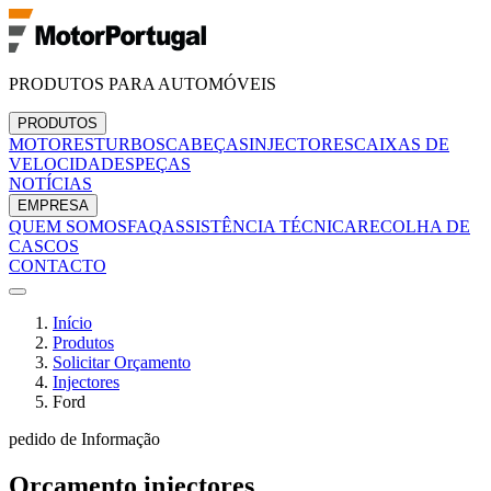
PRODUTOS PARA AUTOMÓVEIS
PRODUTOS
MOTORES
TURBOS
CABEÇAS
INJECTORES
CAIXAS DE
VELOCIDADES
PEÇAS
NOTÍCIAS
EMPRESA
QUEM SOMOS
FAQ
ASSISTÊNCIA TÉCNICA
RECOLHA DE
CASCOS
CONTACTO
Início
Produtos
Solicitar Orçamento
Injectores
Ford
pedido de Informação
Orçamento
injectores