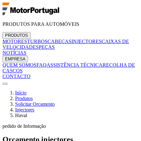
PRODUTOS PARA AUTOMÓVEIS
PRODUTOS
MOTORES
TURBOS
CABEÇAS
INJECTORES
CAIXAS DE
VELOCIDADES
PEÇAS
NOTÍCIAS
EMPRESA
QUEM SOMOS
FAQ
ASSISTÊNCIA TÉCNICA
RECOLHA DE
CASCOS
CONTACTO
Início
Produtos
Solicitar Orçamento
Injectores
Haval
pedido de Informação
Orçamento
injectores