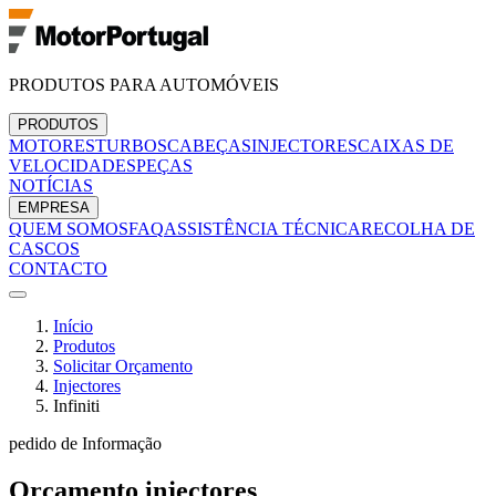
PRODUTOS PARA AUTOMÓVEIS
PRODUTOS
MOTORES
TURBOS
CABEÇAS
INJECTORES
CAIXAS DE
VELOCIDADES
PEÇAS
NOTÍCIAS
EMPRESA
QUEM SOMOS
FAQ
ASSISTÊNCIA TÉCNICA
RECOLHA DE
CASCOS
CONTACTO
Início
Produtos
Solicitar Orçamento
Injectores
Infiniti
pedido de Informação
Orçamento
injectores