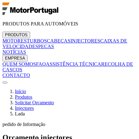
PRODUTOS PARA AUTOMÓVEIS
PRODUTOS
MOTORES
TURBOS
CABEÇAS
INJECTORES
CAIXAS DE
VELOCIDADES
PEÇAS
NOTÍCIAS
EMPRESA
QUEM SOMOS
FAQ
ASSISTÊNCIA TÉCNICA
RECOLHA DE
CASCOS
CONTACTO
Início
Produtos
Solicitar Orçamento
Injectores
Lada
pedido de Informação
Orçamento
injectores