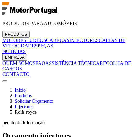
PRODUTOS PARA AUTOMÓVEIS
PRODUTOS
MOTORES
TURBOS
CABEÇAS
INJECTORES
CAIXAS DE
VELOCIDADES
PEÇAS
NOTÍCIAS
EMPRESA
QUEM SOMOS
FAQ
ASSISTÊNCIA TÉCNICA
RECOLHA DE
CASCOS
CONTACTO
Início
Produtos
Solicitar Orçamento
Injectores
Rolls royce
pedido de Informação
Orçamento
injectores