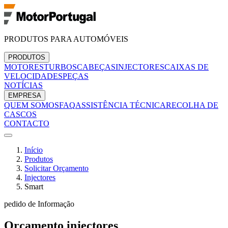
PRODUTOS PARA AUTOMÓVEIS
PRODUTOS
MOTORES
TURBOS
CABEÇAS
INJECTORES
CAIXAS DE
VELOCIDADES
PEÇAS
NOTÍCIAS
EMPRESA
QUEM SOMOS
FAQ
ASSISTÊNCIA TÉCNICA
RECOLHA DE
CASCOS
CONTACTO
Início
Produtos
Solicitar Orçamento
Injectores
Smart
pedido de Informação
Orçamento
injectores