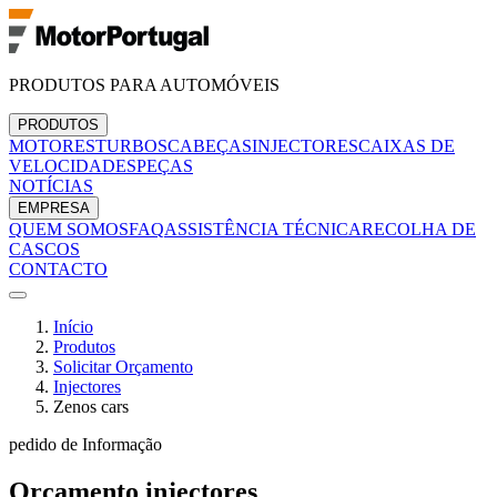
PRODUTOS PARA AUTOMÓVEIS
PRODUTOS
MOTORES
TURBOS
CABEÇAS
INJECTORES
CAIXAS DE
VELOCIDADES
PEÇAS
NOTÍCIAS
EMPRESA
QUEM SOMOS
FAQ
ASSISTÊNCIA TÉCNICA
RECOLHA DE
CASCOS
CONTACTO
Início
Produtos
Solicitar Orçamento
Injectores
Zenos cars
pedido de Informação
Orçamento
injectores