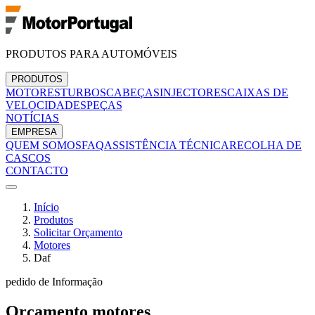
PRODUTOS PARA AUTOMÓVEIS
PRODUTOS
MOTORES
TURBOS
CABEÇAS
INJECTORES
CAIXAS DE
VELOCIDADES
PEÇAS
NOTÍCIAS
EMPRESA
QUEM SOMOS
FAQ
ASSISTÊNCIA TÉCNICA
RECOLHA DE
CASCOS
CONTACTO
Início
Produtos
Solicitar Orçamento
Motores
Daf
pedido de Informação
Orçamento
motores