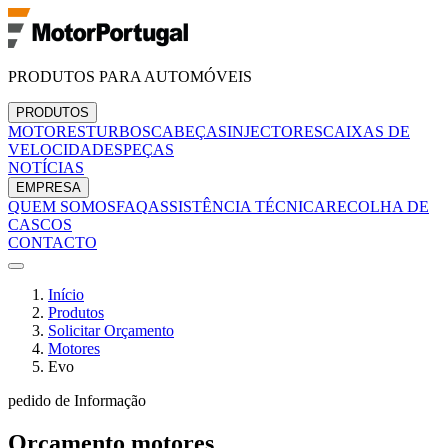
PRODUTOS PARA AUTOMÓVEIS
PRODUTOS
MOTORES
TURBOS
CABEÇAS
INJECTORES
CAIXAS DE
VELOCIDADES
PEÇAS
NOTÍCIAS
EMPRESA
QUEM SOMOS
FAQ
ASSISTÊNCIA TÉCNICA
RECOLHA DE
CASCOS
CONTACTO
Início
Produtos
Solicitar Orçamento
Motores
Evo
pedido de Informação
Orçamento
motores