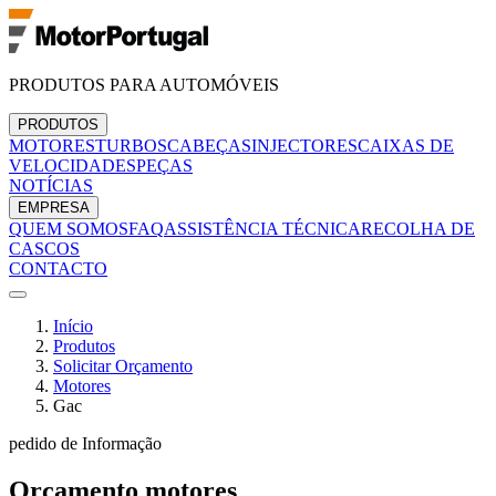
PRODUTOS PARA AUTOMÓVEIS
PRODUTOS
MOTORES
TURBOS
CABEÇAS
INJECTORES
CAIXAS DE
VELOCIDADES
PEÇAS
NOTÍCIAS
EMPRESA
QUEM SOMOS
FAQ
ASSISTÊNCIA TÉCNICA
RECOLHA DE
CASCOS
CONTACTO
Início
Produtos
Solicitar Orçamento
Motores
Gac
pedido de Informação
Orçamento
motores