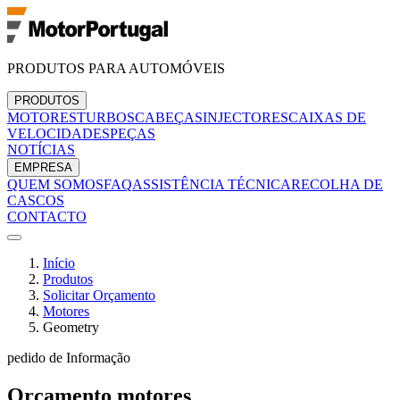
PRODUTOS PARA AUTOMÓVEIS
PRODUTOS
MOTORES
TURBOS
CABEÇAS
INJECTORES
CAIXAS DE
VELOCIDADES
PEÇAS
NOTÍCIAS
EMPRESA
QUEM SOMOS
FAQ
ASSISTÊNCIA TÉCNICA
RECOLHA DE
CASCOS
CONTACTO
Início
Produtos
Solicitar Orçamento
Motores
Geometry
pedido de Informação
Orçamento
motores