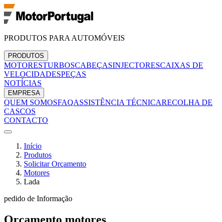
PRODUTOS PARA AUTOMÓVEIS
PRODUTOS
MOTORES
TURBOS
CABEÇAS
INJECTORES
CAIXAS DE
VELOCIDADES
PEÇAS
NOTÍCIAS
EMPRESA
QUEM SOMOS
FAQ
ASSISTÊNCIA TÉCNICA
RECOLHA DE
CASCOS
CONTACTO
Início
Produtos
Solicitar Orçamento
Motores
Lada
pedido de Informação
Orçamento
motores