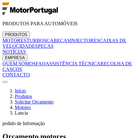
PRODUTOS PARA AUTOMÓVEIS
PRODUTOS
MOTORES
TURBOS
CABEÇAS
INJECTORES
CAIXAS DE
VELOCIDADES
PEÇAS
NOTÍCIAS
EMPRESA
QUEM SOMOS
FAQ
ASSISTÊNCIA TÉCNICA
RECOLHA DE
CASCOS
CONTACTO
Início
Produtos
Solicitar Orçamento
Motores
Lancia
pedido de Informação
Orçamento
motores