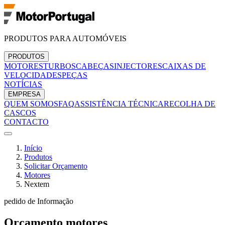
PRODUTOS PARA AUTOMÓVEIS
PRODUTOS
MOTORES
TURBOS
CABEÇAS
INJECTORES
CAIXAS DE
VELOCIDADES
PEÇAS
NOTÍCIAS
EMPRESA
QUEM SOMOS
FAQ
ASSISTÊNCIA TÉCNICA
RECOLHA DE
CASCOS
CONTACTO
Início
Produtos
Solicitar Orçamento
Motores
Nextem
pedido de Informação
Orçamento
motores