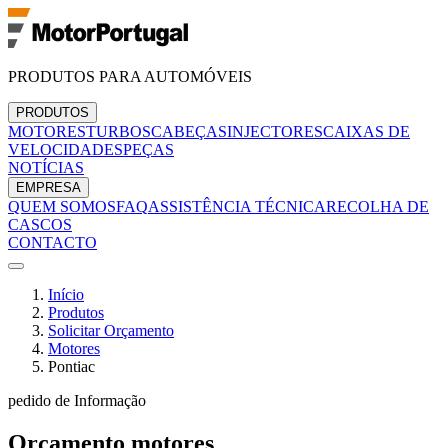
PRODUTOS PARA AUTOMÓVEIS
PRODUTOS
MOTORES
TURBOS
CABEÇAS
INJECTORES
CAIXAS DE
VELOCIDADES
PEÇAS
NOTÍCIAS
EMPRESA
QUEM SOMOS
FAQ
ASSISTÊNCIA TÉCNICA
RECOLHA DE
CASCOS
CONTACTO
Início
Produtos
Solicitar Orçamento
Motores
Pontiac
pedido de Informação
Orçamento
motores