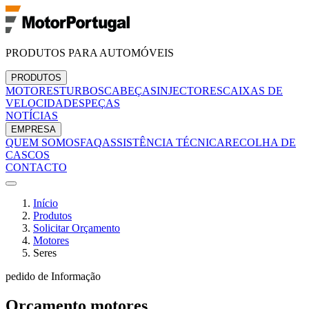
PRODUTOS PARA AUTOMÓVEIS
PRODUTOS
MOTORES
TURBOS
CABEÇAS
INJECTORES
CAIXAS DE
VELOCIDADES
PEÇAS
NOTÍCIAS
EMPRESA
QUEM SOMOS
FAQ
ASSISTÊNCIA TÉCNICA
RECOLHA DE
CASCOS
CONTACTO
Início
Produtos
Solicitar Orçamento
Motores
Seres
pedido de Informação
Orçamento
motores