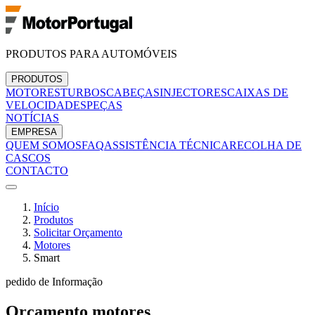
PRODUTOS PARA AUTOMÓVEIS
PRODUTOS
MOTORES
TURBOS
CABEÇAS
INJECTORES
CAIXAS DE
VELOCIDADES
PEÇAS
NOTÍCIAS
EMPRESA
QUEM SOMOS
FAQ
ASSISTÊNCIA TÉCNICA
RECOLHA DE
CASCOS
CONTACTO
Início
Produtos
Solicitar Orçamento
Motores
Smart
pedido de Informação
Orçamento
motores