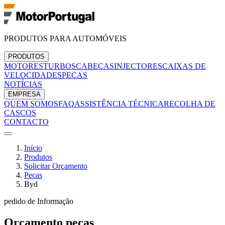
PRODUTOS PARA AUTOMÓVEIS
PRODUTOS
MOTORES
TURBOS
CABEÇAS
INJECTORES
CAIXAS DE
VELOCIDADES
PEÇAS
NOTÍCIAS
EMPRESA
QUEM SOMOS
FAQ
ASSISTÊNCIA TÉCNICA
RECOLHA DE
CASCOS
CONTACTO
Início
Produtos
Solicitar Orçamento
Pecas
Byd
pedido de Informação
Orçamento
pecas