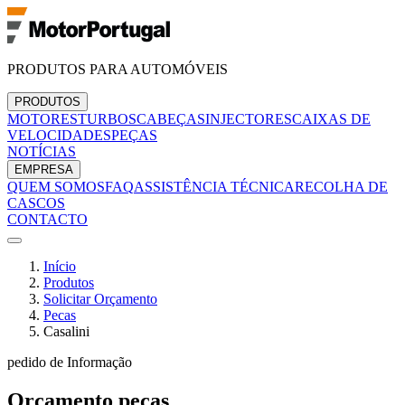
PRODUTOS PARA AUTOMÓVEIS
PRODUTOS
MOTORES
TURBOS
CABEÇAS
INJECTORES
CAIXAS DE
VELOCIDADES
PEÇAS
NOTÍCIAS
EMPRESA
QUEM SOMOS
FAQ
ASSISTÊNCIA TÉCNICA
RECOLHA DE
CASCOS
CONTACTO
Início
Produtos
Solicitar Orçamento
Pecas
Casalini
pedido de Informação
Orçamento
pecas