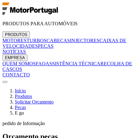
PRODUTOS PARA AUTOMÓVEIS
PRODUTOS
MOTORES
TURBOS
CABEÇAS
INJECTORES
CAIXAS DE
VELOCIDADES
PEÇAS
NOTÍCIAS
EMPRESA
QUEM SOMOS
FAQ
ASSISTÊNCIA TÉCNICA
RECOLHA DE
CASCOS
CONTACTO
Início
Produtos
Solicitar Orçamento
Pecas
E go
pedido de Informação
Orçamento
pecas