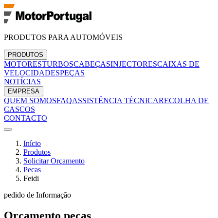
PRODUTOS PARA AUTOMÓVEIS
PRODUTOS
MOTORES
TURBOS
CABEÇAS
INJECTORES
CAIXAS DE
VELOCIDADES
PEÇAS
NOTÍCIAS
EMPRESA
QUEM SOMOS
FAQ
ASSISTÊNCIA TÉCNICA
RECOLHA DE
CASCOS
CONTACTO
Início
Produtos
Solicitar Orçamento
Pecas
Feidi
pedido de Informação
Orçamento
pecas