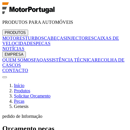
PRODUTOS PARA AUTOMÓVEIS
PRODUTOS
MOTORES
TURBOS
CABEÇAS
INJECTORES
CAIXAS DE
VELOCIDADES
PEÇAS
NOTÍCIAS
EMPRESA
QUEM SOMOS
FAQ
ASSISTÊNCIA TÉCNICA
RECOLHA DE
CASCOS
CONTACTO
Início
Produtos
Solicitar Orçamento
Pecas
Genesis
pedido de Informação
Orçamento
pecas