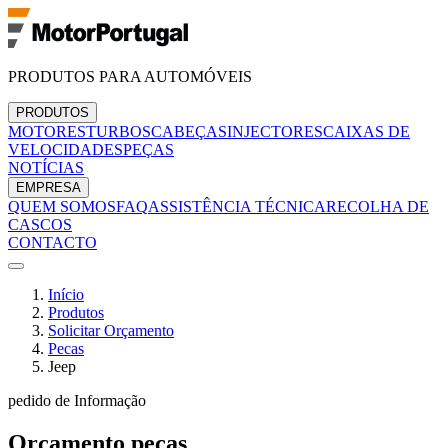
PRODUTOS PARA AUTOMÓVEIS
PRODUTOS
MOTORES
TURBOS
CABEÇAS
INJECTORES
CAIXAS DE
VELOCIDADES
PEÇAS
NOTÍCIAS
EMPRESA
QUEM SOMOS
FAQ
ASSISTÊNCIA TÉCNICA
RECOLHA DE
CASCOS
CONTACTO
Início
Produtos
Solicitar Orçamento
Pecas
Jeep
pedido de Informação
Orçamento
pecas