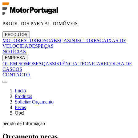
PRODUTOS PARA AUTOMÓVEIS
PRODUTOS
MOTORES
TURBOS
CABEÇAS
INJECTORES
CAIXAS DE
VELOCIDADES
PEÇAS
NOTÍCIAS
EMPRESA
QUEM SOMOS
FAQ
ASSISTÊNCIA TÉCNICA
RECOLHA DE
CASCOS
CONTACTO
Início
Produtos
Solicitar Orçamento
Pecas
Opel
pedido de Informação
Orçamento
pecas