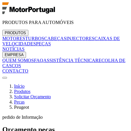
PRODUTOS PARA AUTOMÓVEIS
PRODUTOS
MOTORES
TURBOS
CABEÇAS
INJECTORES
CAIXAS DE
VELOCIDADES
PEÇAS
NOTÍCIAS
EMPRESA
QUEM SOMOS
FAQ
ASSISTÊNCIA TÉCNICA
RECOLHA DE
CASCOS
CONTACTO
Início
Produtos
Solicitar Orçamento
Pecas
Peugeot
pedido de Informação
Orçamento
pecas