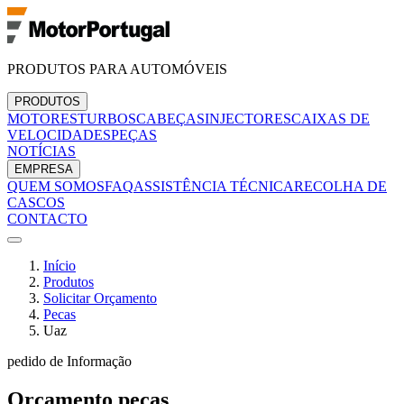
PRODUTOS PARA AUTOMÓVEIS
PRODUTOS
MOTORES
TURBOS
CABEÇAS
INJECTORES
CAIXAS DE
VELOCIDADES
PEÇAS
NOTÍCIAS
EMPRESA
QUEM SOMOS
FAQ
ASSISTÊNCIA TÉCNICA
RECOLHA DE
CASCOS
CONTACTO
Início
Produtos
Solicitar Orçamento
Pecas
Uaz
pedido de Informação
Orçamento
pecas