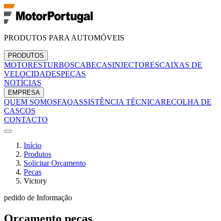
PRODUTOS PARA AUTOMÓVEIS
PRODUTOS
MOTORES
TURBOS
CABEÇAS
INJECTORES
CAIXAS DE
VELOCIDADES
PEÇAS
NOTÍCIAS
EMPRESA
QUEM SOMOS
FAQ
ASSISTÊNCIA TÉCNICA
RECOLHA DE
CASCOS
CONTACTO
Início
Produtos
Solicitar Orçamento
Pecas
Victory
pedido de Informação
Orçamento
pecas