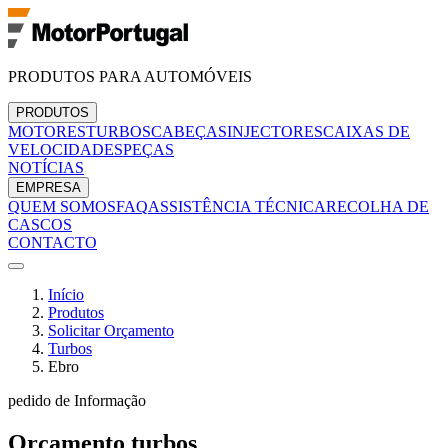
PRODUTOS PARA AUTOMÓVEIS
PRODUTOS
MOTORES
TURBOS
CABEÇAS
INJECTORES
CAIXAS DE
VELOCIDADES
PEÇAS
NOTÍCIAS
EMPRESA
QUEM SOMOS
FAQ
ASSISTÊNCIA TÉCNICA
RECOLHA DE
CASCOS
CONTACTO
Início
Produtos
Solicitar Orçamento
Turbos
Ebro
pedido de Informação
Orçamento
turbos