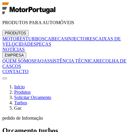
PRODUTOS PARA AUTOMÓVEIS
PRODUTOS
MOTORES
TURBOS
CABEÇAS
INJECTORES
CAIXAS DE
VELOCIDADES
PEÇAS
NOTÍCIAS
EMPRESA
QUEM SOMOS
FAQ
ASSISTÊNCIA TÉCNICA
RECOLHA DE
CASCOS
CONTACTO
Início
Produtos
Solicitar Orçamento
Turbos
Gac
pedido de Informação
Orçamento
turbos