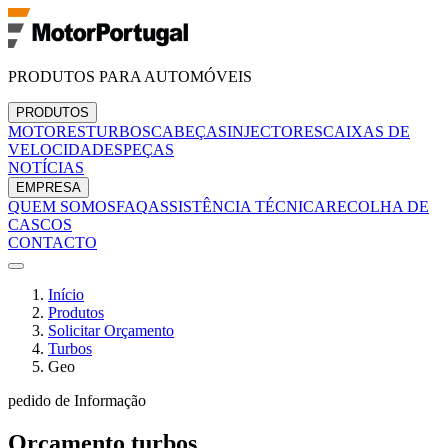
PRODUTOS PARA AUTOMÓVEIS
PRODUTOS
MOTORES
TURBOS
CABEÇAS
INJECTORES
CAIXAS DE
VELOCIDADES
PEÇAS
NOTÍCIAS
EMPRESA
QUEM SOMOS
FAQ
ASSISTÊNCIA TÉCNICA
RECOLHA DE
CASCOS
CONTACTO
Início
Produtos
Solicitar Orçamento
Turbos
Geo
pedido de Informação
Orçamento
turbos