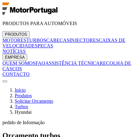
PRODUTOS PARA AUTOMÓVEIS
PRODUTOS
MOTORES
TURBOS
CABEÇAS
INJECTORES
CAIXAS DE
VELOCIDADES
PEÇAS
NOTÍCIAS
EMPRESA
QUEM SOMOS
FAQ
ASSISTÊNCIA TÉCNICA
RECOLHA DE
CASCOS
CONTACTO
Início
Produtos
Solicitar Orçamento
Turbos
Hyundai
pedido de Informação
Orçamento
turbos