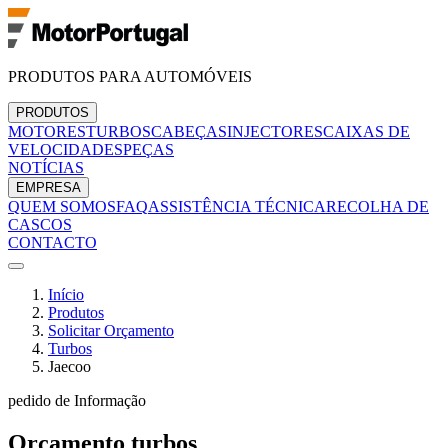
PRODUTOS PARA AUTOMÓVEIS
PRODUTOS
MOTORES
TURBOS
CABEÇAS
INJECTORES
CAIXAS DE
VELOCIDADES
PEÇAS
NOTÍCIAS
EMPRESA
QUEM SOMOS
FAQ
ASSISTÊNCIA TÉCNICA
RECOLHA DE
CASCOS
CONTACTO
Início
Produtos
Solicitar Orçamento
Turbos
Jaecoo
pedido de Informação
Orçamento
turbos