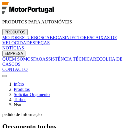
PRODUTOS PARA AUTOMÓVEIS
PRODUTOS
MOTORES
TURBOS
CABEÇAS
INJECTORES
CAIXAS DE
VELOCIDADES
PEÇAS
NOTÍCIAS
EMPRESA
QUEM SOMOS
FAQ
ASSISTÊNCIA TÉCNICA
RECOLHA DE
CASCOS
CONTACTO
Início
Produtos
Solicitar Orçamento
Turbos
Nsu
pedido de Informação
Orçamento
turbos